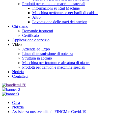
Prodotti per camion e macchine speciali
Informazioni su Rail Machine
Macchina perforatrice per barili di caldaie
Altro
Lavorazione delle travi dei camion
Chi siamo
Domande frequenti
Certificato
Applicazione e servizio
Video
Azienda ed Expo
Linea di trasmissione di potenza
Struttura in acciaio
Macchina per foratura e alesatura di piastre
Prodotti per camion e macchine speciali
Notizia
Contattaci
Casa
Notizia
Assistenza post-vendita di FINCM e Covid-19