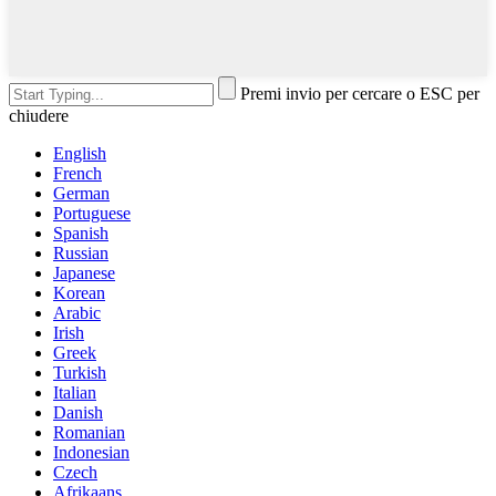
Premi invio per cercare o ESC per
chiudere
English
French
German
Portuguese
Spanish
Russian
Japanese
Korean
Arabic
Irish
Greek
Turkish
Italian
Danish
Romanian
Indonesian
Czech
Afrikaans