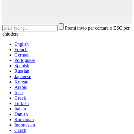
Premi invio per cercare o ESC per
chiudere
English
French
German
Portuguese
Spanish
Russian
Japanese
Korean
Arabic
Irish
Greek
Turkish
Italian
Danish
Romanian
Indonesian
Czech